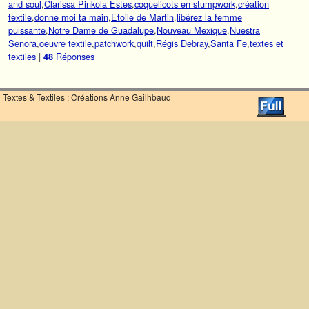
and soul
,
Clarissa Pinkola Estes
,
coquelicots en stumpwork
,
création
textile
,
donne moi ta main
,
Etoile de Martin
,
libérez la femme
puissante
,
Notre Dame de Guadalupe
,
Nouveau Mexique
,
Nuestra
Senora
,
oeuvre textile
,
patchwork
,
quilt
,
Régis Debray
,
Santa Fe
,
textes et
textiles
|
Réponses
48
Textes & Textiles : Créations Anne Gailhbaud