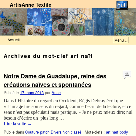
ArtisAnne Textile
Accueil
Menu ↓
Skip to primary content
Aller au contenu secondaire
Archives du mot-clef
art naïf
Notre Dame de Guadalupe, reine des
48
créations naïves et spontanées
Publié le
17 mars 2013
par
Anne
Dans l’Histoire du regard en Occident, Régis Debray écrit que
« L’image tire son sens du regard, comme l’écrit de la lecture, et ce
sens n’est pas spéculatif mais pratique. » Je ne peux mieux dire; nul
besoin d’écrire un plus long …
Lire la suite
→
Publié dans
Couture patch
,
Divers
,
Non classé
|
Mots-clefs :
art naïf
,
body