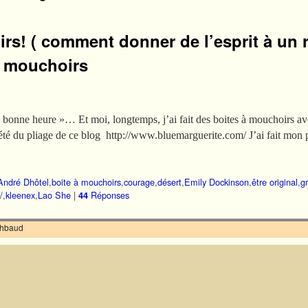
rs! ( comment donner de l’esprit à un 
à mouchoirs
bonne heure »… Et moi, longtemps, j’ai fait des boites à mouchoirs avec
riété du pliage de ce blog http://www.bluemarguerite.com/ J’ai fait mon
André Dhôtel
,
boite à mouchoirs
,
courage
,
désert
,
Emily Dockinson
,
être original
,
g
/
,
kleenex
,
Lao She
|
Réponses
44
ilhbaud