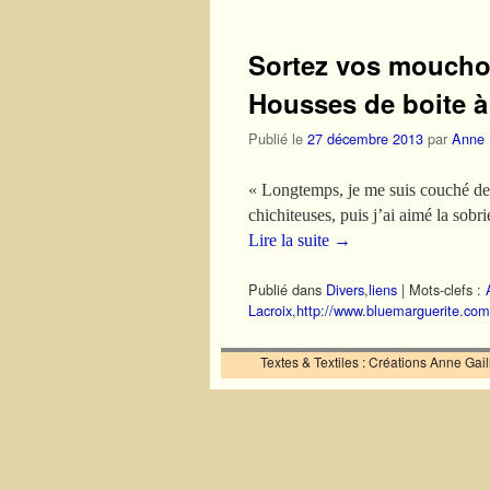
Sortez vos mouchoi
Housses de boite 
Publié le
27 décembre 2013
par
Anne
« Longtemps, je me suis couché de 
chichiteuses, puis j’ai aimé la sob
Lire la suite
→
Publié dans
Divers
,
liens
|
Mots-clefs :
Lacroix
,
http://www.bluemarguerite.com
Textes & Textiles : Créations Anne Ga