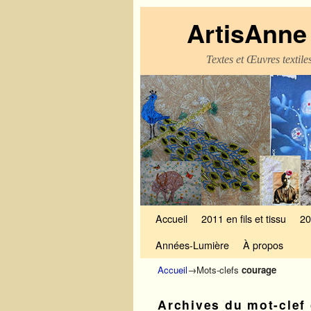
ArtisAnne 
Textes et Œuvres textil
Skip to primary content
Aller au contenu secondaire
Accueil
2011 en fils et tissu
20
Années-Lumière
À propos
Accueil
→Mots-clefs
courage
Archives du mot-clef