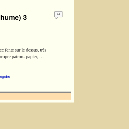
rhume) 3
44
 fente sur le dessus, très
 propre patron- papier, …
régoire