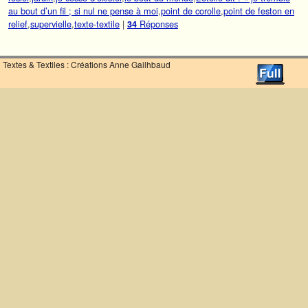
au bout d’un fil ; si nul ne pense à moi
,
point de corolle
,
point de feston en
relief
,
supervielle
,
texte-textile
|
Réponses
34
Textes & Textiles : Créations Anne Gailhbaud