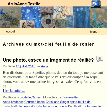
ArtisAnne Textile
Accueil
Menu ↓
Skip to primary content
Aller au contenu secondaire
Archives du mot-clef
feuille de rosier
Une photo, est-ce un fragment de réalité?
34
Publié le
15 juillet 2011
par
Anne
Ben dis donc, pour 3 petites photos de rien du tout, je me pose tant
de questions, j’ai tant à dire que je vais devoir couper à la serpe,
sinon, vous aurez une tartine indigeste à avaler. Ce qu’on voit, est-
ce …
Lire la suite
→
Publié dans
broderie
,
Cartes
|
Mots-clefs :
artisane-artis-
Anne
,
broderies
,
Christian bobin
,
Christiane Singer
,
épine
,
feuille de
rosier
,
jardin
,
je cesse d’exister
,
le bout du monde
,
L’étoile dit : « je tremble