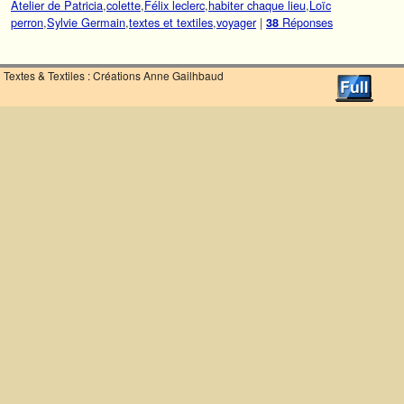
Atelier de Patricia
,
colette
,
Félix leclerc
,
habiter chaque lieu
,
Loïc
perron
,
Sylvie Germain
,
textes et textiles
,
voyager
|
Réponses
38
Textes & Textiles : Créations Anne Gailhbaud