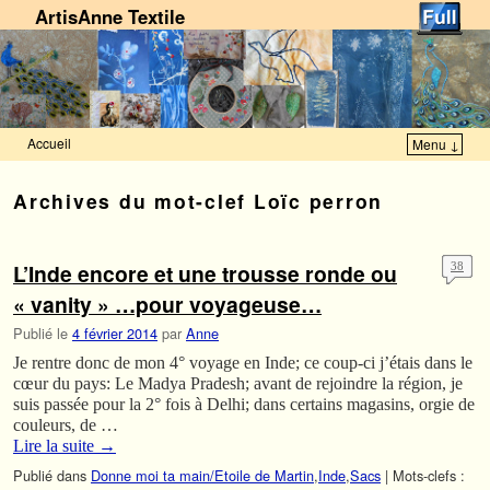
ArtisAnne Textile
Accueil
Menu ↓
Skip to primary content
Aller au contenu secondaire
Archives du mot-clef
Loïc perron
L’Inde encore et une trousse ronde ou
38
« vanity » …pour voyageuse…
Publié le
4 février 2014
par
Anne
Je rentre donc de mon 4° voyage en Inde; ce coup-ci j’étais dans le
cœur du pays: Le Madya Pradesh; avant de rejoindre la région, je
suis passée pour la 2° fois à Delhi; dans certains magasins, orgie de
couleurs, de …
Lire la suite
→
Publié dans
Donne moi ta main/Etoile de Martin
,
Inde
,
Sacs
|
Mots-clefs :