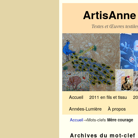
ArtisAnne 
Textes et Œuvres textil
Skip to primary content
Aller au contenu secondaire
Accueil
2011 en fils et tissu
20
Années-Lumière
À propos
Accueil
→Mots-clefs
Mère courage
Archives du mot-clef