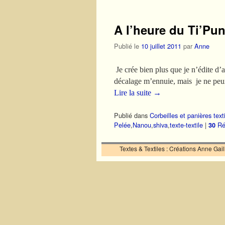
A l’heure du Ti’Pu
Publié le
10 juillet 2011
par
Anne
Je crée bien plus que je n’édite d’a
décalage m’ennuie, mais je ne peu
Lire la suite
→
Publié dans
Corbeilles et panières text
Pelée
,
Nanou
,
shiva
,
texte-textile
|
Ré
30
Textes & Textiles : Créations Anne Ga