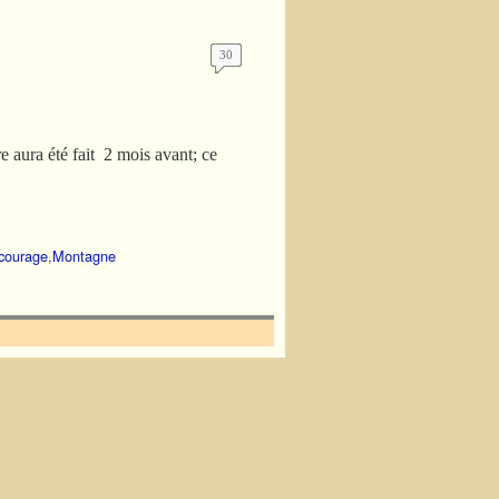
30
re aura été fait 2 mois avant; ce
courage
,
Montagne