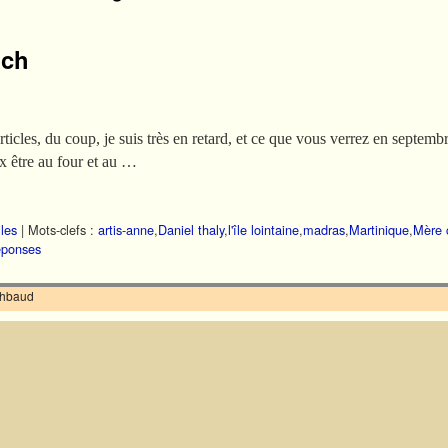
nch
rticles, du coup, je suis très en retard, et ce que vous verrez en septemb
x être au four et au …
iles
|
Mots-clefs :
artis-anne
,
Daniel thaly
,
l'île lointaine
,
madras
,
Martinique
,
Mère 
ponses
ilhbaud