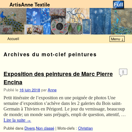
ArtisAnne Textile
Accueil
Menu ↓
Skip to primary content
Aller au contenu secondaire
Archives du mot-clef
peintures
Exposition des peintures de Marc Pierre
8
Encina
Publié le
16 juin 2018
par
Anne
Petit itinéraire de l’exposition en une poignée de photos Une
semaine d’exposition s’achève dans les 2 galeries du Bois saint-
Germain à Thiviers en Périgord. Le jour du vernissage, beaucoup
de monde; un monde sans préjugés, empli de question, attentif, …
Lire la suite
→
Publié dans
Divers
,
Non classé
|
Mots-clefs :
Christian