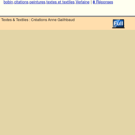
bobin
,
citations
,
peintures
,
textes et textiles
,
Verlaine
|
Réponses
8
Textes & Textiles : Créations Anne Gailhbaud