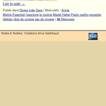
Lire la suite
→
Publié dans
Divers
,
Inde
,
Sacs
|
Mots-clefs :
Annie
Maître
,
Essentiel
,
l'aventure
,
la routine
,
Marek Halter
,
Paolo coelho
,
proverbe
tibétain
,
rêve de voyage
,
sac de voyage
|
Réponses
35
Textes & Textiles : Créations Anne Gailhbaud