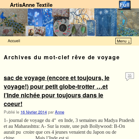
ArtisAnne Textile
Accueil
Menu ↓
Skip to primary content
Aller au contenu secondaire
Archives du mot-clef
rêve de voyage
sac de voyage (encore et toujours, le
35
voyage!) pour petit globe-trotter …et
l’Inde nichée pour toujours dans le
coeur!
Publié le
16 février 2014
par
Anne
1- journal de voyage du 4° en Inde, 3 semaines au Madya Pradesh
et au Maharashtra: A- Sur la route, une pub Bollywood: B-On
aurait pu croire que ces 4 jeunes venaient du Japon ou de
chine………….Mais l’Inde est si …