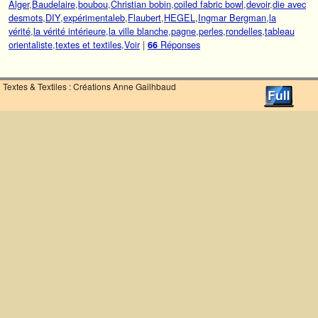
Alger
,
Baudelaire
,
boubou
,
Christian bobin
,
coiled fabric bowl
,
devoir
,
die avec
desmots
,
DIY
,
expérimentaleb
,
Flaubert
,
HEGEL
,
Ingmar Bergman
,
la
vérité
,
la vérité intérieure
,
la ville blanche
,
pagne
,
perles
,
rondelles
,
tableau
orientaliste
,
textes et textiles
,
Voir
|
Réponses
66
Textes & Textiles : Créations Anne Gailhbaud