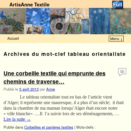
ArtisAnne Textile
Accueil
Menu ↓
Skip to primary content
Aller au contenu secondaire
Archives du mot-clef
tableau orientaliste
Une corbeille textile qui emprunte des
66
chemins de traverse…
Publié le
5 avril 2013
par
Anne
Le tableau orientaliste tout en bas de l’article vient
d’Alger; il représente une mauresque, il a plus d’un siècle; il était
dans la chambre de ma maman lorsqu’Alger était encore notre
« ville blanche« ….Il l’a suivie lors de ses déménagements, …
Lire la suite
→
Publié dans
Corbeilles et panières textiles
|
Mots-clefs :