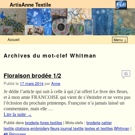
ArtisAnne Textile
Accueil
Menu ↓
Skip to primary content
Aller au contenu secondaire
Archives du mot-clef
Whitman
Floraison brodée 1/2
45
Publié le
17 mars 2014
par
Anne
Je dédie l’article qui suit à celle à qui j’ai offert Le livre des fleurs,
et à mon amie FRANCOISE qui vient de s’éteindre et ne verra pas
l’éclosion du prochain printemps. Françoise n’a jamais laissé un
commentaire, mais elle …
Lire la suite
→
Publié dans
broderie
,
livres textiles
|
Mots-clefs :
broderie
,
cahier
textile
,
citations
,
embroidery
,
fleurs
,
journal textile
,
textes et textiles
,
Whitman
|
Réponses
45