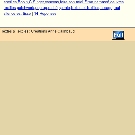
abeilles
,
Bobin
,
C.Singer
,
canevas
,
faire son miel
,
Fimo
,
namasté
,
oeuvres
textiles
,
patchwork
,
pop-up
,
ruché
,
spirale
,
textes et textiles
,
tissage
,
tout
silence est tissé
|
Réponses
14
Textes & Textiles : Créations Anne Gailhbaud