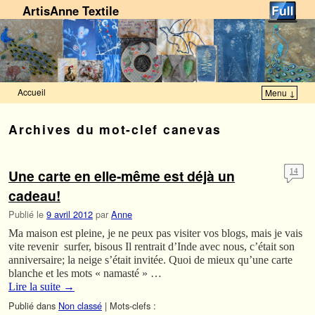
ArtisAnne Textile
Accueil
Menu ↓
Skip to primary content
Aller au contenu secondaire
Archives du mot-clef
canevas
Une carte en elle-même est déjà un
14
cadeau!
Publié le
9 avril 2012
par
Anne
Ma maison est pleine, je ne peux pas visiter vos blogs, mais je vais
vite revenir surfer, bisous Il rentrait d’Inde avec nous, c’était son
anniversaire; la neige s’était invitée. Quoi de mieux qu’une carte
blanche et les mots « namasté » …
Lire la suite
→
Publié dans
Non classé
|
Mots-clefs :