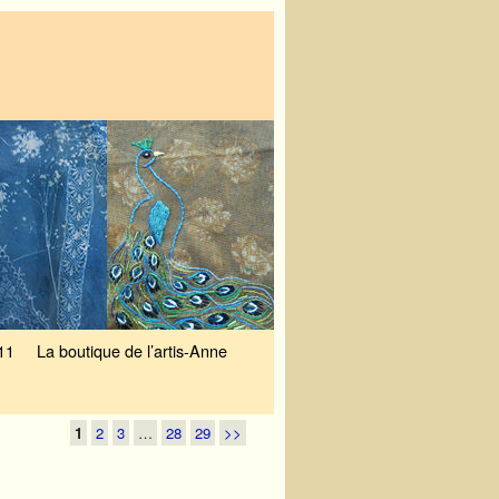
11
La boutique de l’artis-Anne
1
2
3
…
28
29
>>