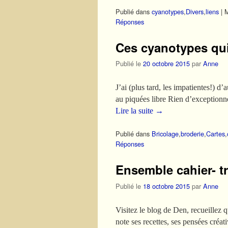
Publié dans
cyanotypes
,
Divers
,
liens
|
M
Réponses
Ces cyanotypes qui
Publié le
20 octobre 2015
par
Anne
J’ai (plus tard, les impatientes!) d
au piquées libre Rien d’exceptionne
Lire la suite
→
Publié dans
Bricolage
,
broderie
,
Cartes
,
Réponses
Ensemble cahier- t
Publié le
18 octobre 2015
par
Anne
Visitez le blog de Den, recueillez 
note ses recettes, ses pensées créati