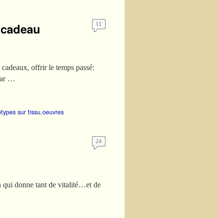
n cadeau
11
s cadeaux, offrir le temps passé:
par …
types sur tissu
,
oeuvres
24
n qui donne tant de vitalité…et de