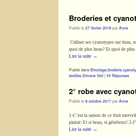
Broderies et cyano
Publié le
27 février 2018
par
Anne
Utiliser ses cyanotypes sur tissu, r
quoi de plus beau? Et quoi de plus
Lire la suite
→
Publié dans
Bricolage
,
broderie
,
cyanot
textiles
,
Simone Veil
|
Réponses
11
2° robe avec cyano
Publié le
8 octobre 2017
par
Anne
1-C’est la saison de ce fruit merve
plaisir: Et si beau, si généreux! 2-J
Lire la suite
→