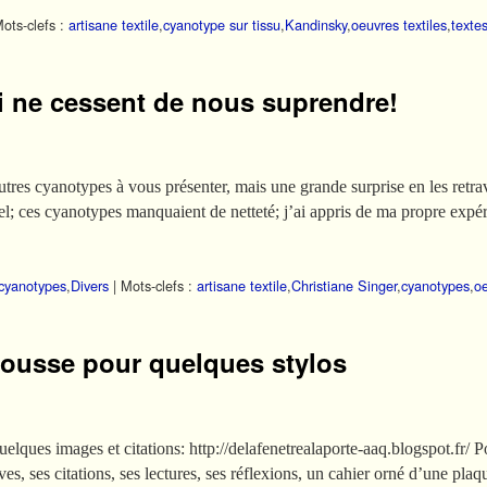
ots-clefs :
artisane textile
,
cyanotype sur tissu
,
Kandinsky
,
oeuvres textiles
,
textes
 ne cessent de nous suprendre!
’autres cyanotypes à vous présenter, mais une grande surprise en les retr
l; ces cyanotypes manquaient de netteté; j’ai appris de ma propre expér
cyanotypes
,
Divers
|
Mots-clefs :
artisane textile
,
Christiane Singer
,
cyanotypes
,
oe
rousse pour quelques stylos
quelques images et citations: http://delafenetrealaporte-aaq.blogspot.fr/
ves, ses citations, ses lectures, ses réflexions, un cahier orné d’une plaq