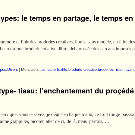
types: le temps en partage, le temps e
eprendre et finir des broderies créatives, libres, sans modèle, en faire de
 beau qu’une broderie créative, libre, débarrassée des carcans imposés 
ypes
,
Divers
|
Mots-clefs :
artisane textile
,
broderie créative
,
broderies -main
,
cyano
type- tissu: l’enchantement du proçédé
illeux que, vous le savez, je déguste chaque matin, ce fruit rouge-passio
’aime grappiller, picorer, aller de ci, de là, mais parfois, …