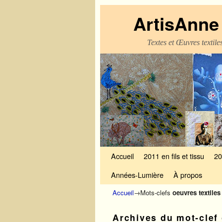
ArtisAnne 
Textes et Œuvres textil
Skip to primary content
Aller au contenu secondaire
Accueil
2011 en fils et tissu
20
Années-Lumière
À propos
Accueil
→Mots-clefs
oeuvres textiles
Archives du mot-clef