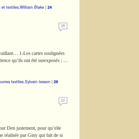
 et textiles
,
William Blake
|
24
29
availlant… 1-Les cartes soulignées
ience qu’ils ont été surexposés ; …
uvres textiles
,
Sylvain tesson
|
29
22
 Pour Den justement, pour qu’elle
ue réalisée par Giny qui fait de si