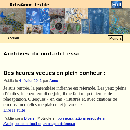
ArtisAnne Textile
Accueil
Menu ↓
Skip to primary content
Aller au contenu secondaire
Archives du mot-clef
essor
Des heures vécues en plein bonheur :
Publié le
4 février 2013
par
Anne
Je suis rentrée, la parenthèse indienne est refermée. Les yeux pleins
d’étoiles, le coeur empli de joie, il me faut un petit temps de
réadaptation. Quelques « en-cas » illustrés et, avec citations de
circonstance (elles me plaisent et je vous les …
Lire la suite
→
Publié dans
Divers
|
Mots-clefs :
bonheur
,
citations
,
essor
,
stéfan
Zweig
,
textes et textiles
,
un couple d'oiseaux