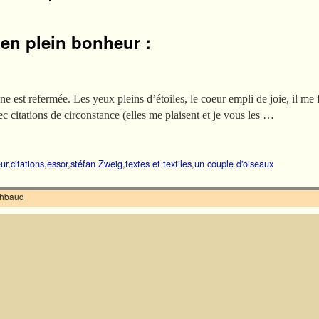
en plein bonheur :
nne est refermée. Les yeux pleins d’étoiles, le coeur empli de joie, il me
ec citations de circonstance (elles me plaisent et je vous les …
ur
,
citations
,
essor
,
stéfan Zweig
,
textes et textiles
,
un couple d'oiseaux
ilhbaud