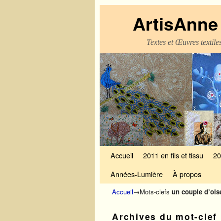
ArtisAnne 
Textes et Œuvres textil
Skip to primary content
Aller au contenu secondaire
Accueil
2011 en fils et tissu
20
Années-Lumière
À propos
Accueil
→Mots-clefs
un couple d’ois
Archives du mot-clef