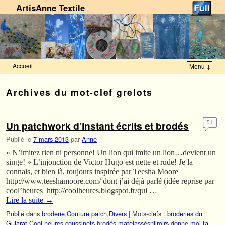
ArtisAnne Textile
Accueil
Menu ↓
Skip to primary content
Aller au contenu secondaire
Archives du mot-clef
grelots
Un patchwork d’instant écrits et brodés
51
Publié le
7 mars 2013
par
Anne
« N’imitez rien ni personne! Un lion qui imite un lion…devient un
singe! » L’injonction de Victor Hugo est nette et rude! Je la
connais, et bien là, toujours inspirée par Teesha Moore
http://www.teeshamoore.com/ dont j’ai déjà parlé (idée reprise par
cool’heures http://coolheures.blogspot.fr/qui …
Lire la suite
→
Publié dans
broderie
,
Couture patch
,
Divers
|
Mots-clefs :
broderies du
Gujarat
,
Cool-heures
,
coussinets brodés matelassésnliroirs
,
donne moi ta