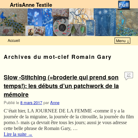
ArtisAnne Textile
Accueil
Menu ↓
Skip to primary content
Aller au contenu secondaire
Archives du mot-clef
Romain Gary
Slow -Stitching (=broderie qui prend son
27
temps!): les débuts d’un patchwork de la
mémoire
Publié le
8 mars 2017
par
Anne
C’était hier, LA JOURNEE DE LA FEMME -comme il y a la
journée de la migraine, la journée de la citrouille, la journée du film
porno.!- mais ça devrait être tous les jours; aussi je vous adresse
cette belle phrase de Romain Gary, …
Lire la suite
→