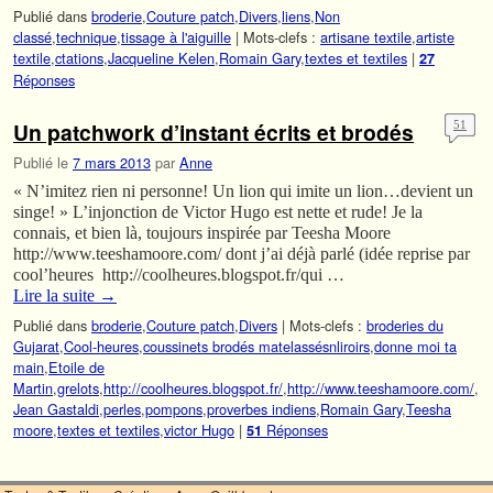
Publié dans
broderie
,
Couture patch
,
Divers
,
liens
,
Non
classé
,
technique
,
tissage à l'aiguille
|
Mots-clefs :
artisane textile
,
artiste
textile
,
ctations
,
Jacqueline Kelen
,
Romain Gary
,
textes et textiles
|
27
Réponses
Un patchwork d’instant écrits et brodés
51
Publié le
7 mars 2013
par
Anne
« N’imitez rien ni personne! Un lion qui imite un lion…devient un
singe! » L’injonction de Victor Hugo est nette et rude! Je la
connais, et bien là, toujours inspirée par Teesha Moore
http://www.teeshamoore.com/ dont j’ai déjà parlé (idée reprise par
cool’heures http://coolheures.blogspot.fr/qui …
Lire la suite
→
Publié dans
broderie
,
Couture patch
,
Divers
|
Mots-clefs :
broderies du
Gujarat
,
Cool-heures
,
coussinets brodés matelassésnliroirs
,
donne moi ta
main
,
Etoile de
Martin
,
grelots
,
http://coolheures.blogspot.fr/
,
http://www.teeshamoore.com/
,
Jean Gastaldi
,
perles
,
pompons
,
proverbes indiens
,
Romain Gary
,
Teesha
moore
,
textes et textiles
,
victor Hugo
|
Réponses
51