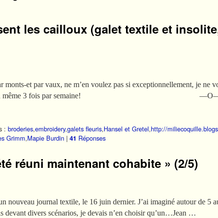
ent les cailloux (galet textile et insolit
par monts-et par vaux, ne m’en voulez pas si exceptionnellement, je ne v
 publierai quand même 3 fois par semaine! —O
s :
broderies
,
embroidery
,
galets fleuris
,
Hansel et Gretel
,
http://miliecoquille.blogs
res Grimm
,
Mapie Burdin
|
Réponses
41
été réuni maintenant cohabite » (2/5)
ci: un nouveau journal textile, le 16 juin dernier. J’ai imaginé autour de
ais devant divers scénarios, je devais n’en choisir qu’un…Jean …