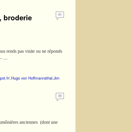
e, broderie
41
ous rends pas visite ou ne réponds
— …
pot.fr/
,
Hugo von Hoffmannsthal
,
Jim
38
 5 aumônières anciennes (dont une