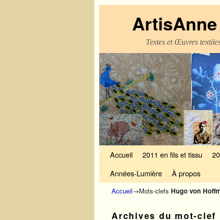
ArtisAnne 
Textes et Œuvres textil
Skip to primary content
Aller au contenu secondaire
Accueil
2011 en fils et tissu
20
Années-Lumière
À propos
Accueil
→Mots-clefs
Hugo von Hoffm
Archives du mot-clef