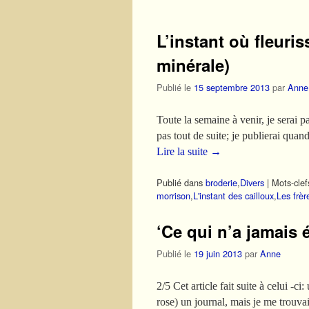
L’instant où fleuriss
minérale)
Publié le
15 septembre 2013
par
Anne
Toute la semaine à venir, je serai 
pas tout de suite; je
Lire la suite
→
Publié dans
broderie
,
Divers
|
Mots-clef
morrison
,
L'instant des cailloux
,
Les frè
‘Ce qui n’a jamais 
Publié le
19 juin 2013
par
Anne
2/5 Cet article fait suite à celui -
rose) un journal, mais je me trouv