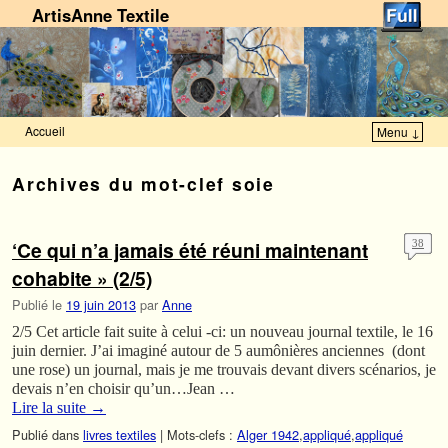
ArtisAnne Textile
Accueil
Menu ↓
Skip to primary content
Aller au contenu secondaire
Archives du mot-clef
soie
‘Ce qui n’a jamais été réuni maintenant
38
cohabite » (2/5)
Publié le
19 juin 2013
par
Anne
2/5 Cet article fait suite à celui -ci: un nouveau journal textile, le 16
juin dernier. J’ai imaginé autour de 5 aumônières anciennes (dont
une rose) un journal, mais je me trouvais devant divers scénarios, je
devais n’en choisir qu’un…Jean …
Lire la suite
→
Publié dans
livres textiles
|
Mots-clefs :
Alger 1942
,
appliqué
,
appliqué