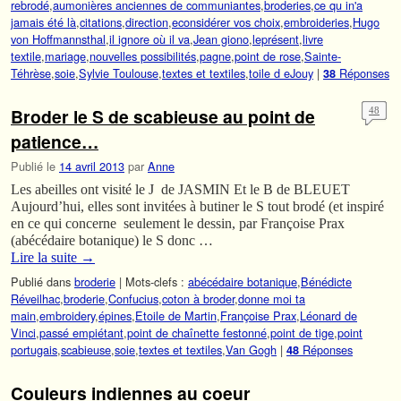
rebrodé
,
aumonières anciennes de communiantes
,
broderies
,
ce qu in'a
jamais été là
,
citations
,
direction
,
econsidérer vos choix
,
embroideries
,
Hugo
von Hoffmannsthal
,
il ignore où il va
,
Jean giono
,
leprésent
,
livre
textile
,
mariage
,
nouvelles possibilités
,
pagne
,
point de rose
,
Sainte-
Téhrèse
,
soie
,
Sylvie Toulouse
,
textes et textiles
,
toile d eJouy
|
Réponses
38
Broder le S de scabieuse au point de
48
patience…
Publié le
14 avril 2013
par
Anne
Les abeilles ont visité le J de JASMIN Et le B de BLEUET
Aujourd’hui, elles sont invitées à butiner le S tout brodé (et inspiré
en ce qui concerne seulement le dessin, par Françoise Prax
(abécédaire botanique) le S donc …
Lire la suite
→
Publié dans
broderie
|
Mots-clefs :
abécédaire botanique
,
Bénédicte
Réveilhac
,
broderie
,
Confucius
,
coton à broder
,
donne moi ta
main
,
embroidery
,
épines
,
Etoile de Martin
,
Françoise Prax
,
Léonard de
Vinci
,
passé empiétant
,
point de chaînette festonné
,
point de tige
,
point
portugais
,
scabieuse
,
soie
,
textes et textiles
,
Van Gogh
|
Réponses
48
Couleurs indiennes au coeur