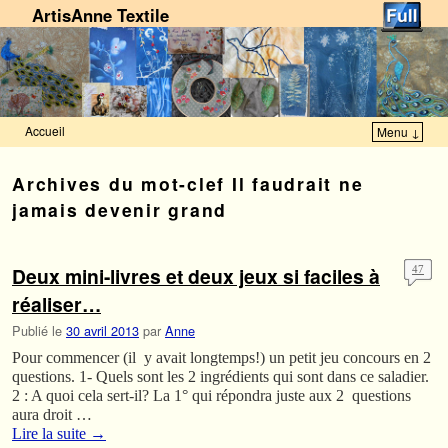
ArtisAnne Textile
Accueil
Menu ↓
Skip to primary content
Aller au contenu secondaire
Archives du mot-clef
Il faudrait ne
jamais devenir grand
Deux mini-livres et deux jeux si faciles à
47
réaliser…
Publié le
30 avril 2013
par
Anne
Pour commencer (il y avait longtemps!) un petit jeu concours en 2
questions. 1- Quels sont les 2 ingrédients qui sont dans ce saladier.
2 : A quoi cela sert-il? La 1° qui répondra juste aux 2 questions
aura droit …
Lire la suite
→