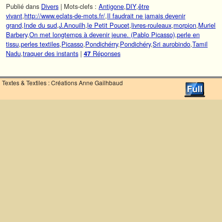
Publié dans
Divers
|
Mots-clefs :
Antigone
,
DIY
,
être
vivant
,
http://www.eclats-de-mots.fr/
,
Il faudrait ne jamais devenir
grand
,
Inde du sud
,
J.Anouilh
,
le Petit Poucet
,
livres-rouleaux
,
morpion
,
Muriel
Barbery
,
On met longtemps à devenir jeune. (Pablo Picasso)
,
perle en
tissu
,
perles textiles
,
Picasso
,
Pondichérry
,
Pondichéry
,
Sri aurobindo
,
Tamil
Nadu
,
traquer des instants
|
Réponses
47
Textes & Textiles : Créations Anne Gailhbaud