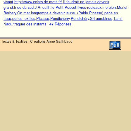
vivant
,
http://www.eclats-de-mots.fr/
,
Il faudrait ne jamais devenir
grand
,
Inde du sud
,
J.Anouilh
,
le Petit Poucet
,
livres-rouleaux
,
morpion
,
Muriel
Barbery
,
On met longtemps à devenir jeune. (Pablo Picasso)
,
perle en
tissu
,
perles textiles
,
Picasso
,
Pondichérry
,
Pondichéry
,
Sri aurobindo
,
Tamil
Nadu
,
traquer des instants
|
Réponses
47
Textes & Textiles : Créations Anne Gailhbaud