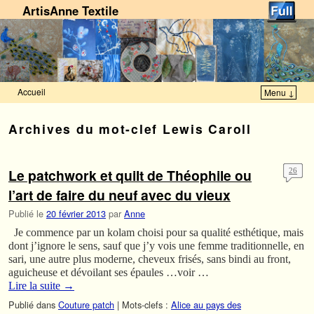
ArtisAnne Textile
Accueil
Menu ↓
Skip to primary content
Aller au contenu secondaire
Archives du mot-clef
Lewis Caroll
Le patchwork et quilt de Théophile ou
26
l’art de faire du neuf avec du vieux
Publié le
20 février 2013
par
Anne
Je commence par un kolam choisi pour sa qualité esthétique, mais
dont j’ignore le sens, sauf que j’y vois une femme traditionnelle, en
sari, une autre plus moderne, cheveux frisés, sans bindi au front,
aguicheuse et dévoilant ses épaules …voir …
Lire la suite
→
Publié dans
Couture patch
|
Mots-clefs :
Alice au pays des