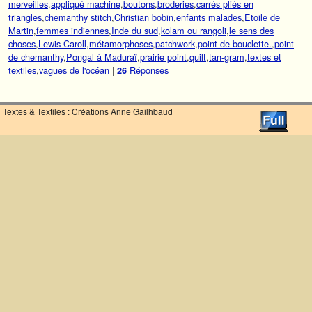
merveilles
,
appliqué machine
,
boutons
,
broderies
,
carrés pliés en
triangles
,
chemanthy stitch
,
Christian bobin
,
enfants malades
,
Etoile de
Martin
,
femmes indiennes
,
Inde du sud
,
kolam ou rangoli
,
le sens des
choses
,
Lewis Caroll
,
métamorphoses
,
patchwork
,
point de bouclette.
,
point
de chemanthy
,
Pongal à Maduraï
,
prairie point
,
quilt
,
tan-gram
,
textes et
textiles
,
vagues de l'océan
|
Réponses
26
Textes & Textiles : Créations Anne Gailhbaud