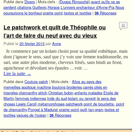
Publié dans
Divers
|
Mots-clefs :
(Dugpa Rimpoché)
,
avant qu'ils ne se
perdent
,
citations
,
Guillevic
,
Horace
,
L'univers enchanteur d'Anne-Pia
,
Nous
poursuivons le bonheur
,
prairie point
,
textes et textiles
|
Réponses
36
Le patchwork et quilt de Théophile ou
26
l’art de faire du neuf avec du vieux
Publié le
20 février 2013
par
Anne
Je commence par un kolam choisi pour sa qualité esthétique, mais
dont j’ignore le sens, sauf que j’y vois une femme traditionnelle, en
sari, une autre plus moderne, cheveux frisés, sans bindi au front,
aguicheuse et dévoilant ses épaules …voir …
Lire la suite
→
Publié dans
Couture patch
|
Mots-clefs :
Alice au pays des
merveilles
,
appliqué machine
,
boutons
,
broderies
,
carrés pliés en
triangles
,
chemanthy stitch
,
Christian bobin
,
enfants malades
,
Etoile de
Martin
,
femmes indiennes
,
Inde du sud
,
kolam ou rangoli
,
le sens des
choses
,
Lewis Caroll
,
métamorphoses
,
patchwork
,
point de bouclette.
,
point
de chemanthy
,
Pongal à Maduraï
,
prairie point
,
quilt
,
tan-gram
,
textes et
textiles
,
vagues de l'océan
|
Réponses
26