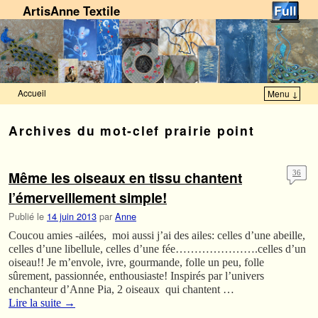
ArtisAnne Textile
Accueil
Menu ↓
Skip to primary content
Aller au contenu secondaire
Archives du mot-clef
prairie point
Même les oiseaux en tissu chantent
36
l’émerveillement simple!
Publié le
14 juin 2013
par
Anne
Coucou amies -ailées, moi aussi j’ai des ailes: celles d’une abeille,
celles d’une libellule, celles d’une fée………………….celles d’un
oiseau!! Je m’envole, ivre, gourmande, folle un peu, folle
sûrement, passionnée, enthousiaste! Inspirés par l’univers
enchanteur d’Anne Pia, 2 oiseaux qui chantent …
Lire la suite
→