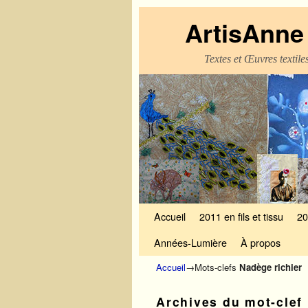
ArtisAnne 
Textes et Œuvres textil
Skip to primary content
Aller au contenu secondaire
Accueil
2011 en fils et tissu
20
Années-Lumière
À propos
Accueil
→Mots-clefs
Nadège richier
Archives du mot-clef