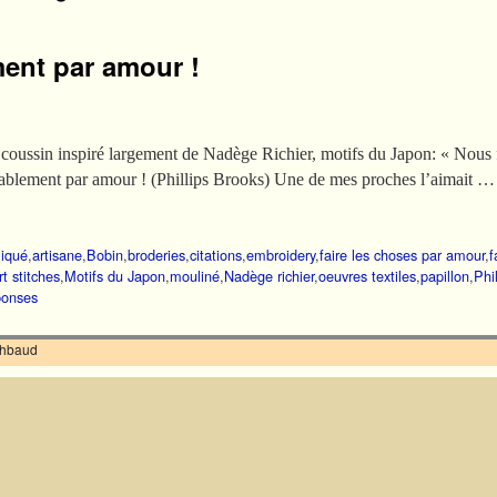
ent par amour !
n coussin inspiré largement de Nadège Richier, motifs du Japon: « Nous 
rablement par amour ! (Phillips Brooks) Une de mes proches l’aimait …
liqué
,
artisane
,
Bobin
,
broderies
,
citations
,
embroidery
,
faire les choses par amour
,
f
t stitches
,
Motifs du Japon
,
mouliné
,
Nadège richier
,
oeuvres textiles
,
papillon
,
Phi
onses
ilhbaud