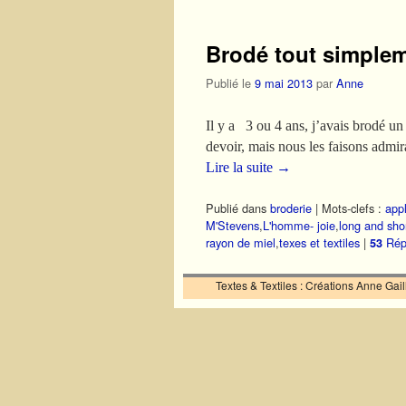
Brodé tout simplem
Publié le
9 mai 2013
par
Anne
Il y a 3 ou 4 ans, j’avais brodé u
devoir, mais nous les faisons admi
Lire la suite
→
Publié dans
broderie
|
Mots-clefs :
app
M'Stevens
,
L'homme- joie
,
long and shor
rayon de miel
,
texes et textiles
|
Rép
53
Textes & Textiles : Créations Anne Ga