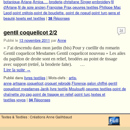
botanique
,
Ariane
,
Arnica....
,
broderie
,
chrisitane Singer
,
embroidery
,
fil
d'Ariane
,
fil de soie ancien
,
Françoise Prax
,
oeuvres textiles
,
Philippe Mac
Leod
,
point crétois
,
point de bouclette.
,
point de noeud
,
point turc
,
sens et
beauté
,
texets eet textiles
|
Réponses
38
gentil coquelicot 2/2
34
Publié le
13 novembre 2011
par
Anne
« J’ai descendu dans mon jardin (bis) Pour y cueillir du romarin
Gentil coquelicot Mesdames Gentil coquelicot nouveau » Les ailes
du papillon de droite sont en relief, brodées au point de tissage
avec support (retiré, la broderie faite). …
Lire la suite
→
Publié dans
livres textiles
|
Mots-clefs :
artis-
anne
,
artisane
,
coquelicot
,
croquet rebrodé
,
Florence
,
galon chiffré
,
gentil
coquelicot mesdames
,
Janik
,
livre textile
,
Mouloudji
,
oeuvres textiles
,
point de
chaînette zig-zag
,
point de tissage en relief
,
point turc
,
textes et
textiles
,
yoyos
|
Réponses
34
Textes & Textiles : Créations Anne Gailhbaud