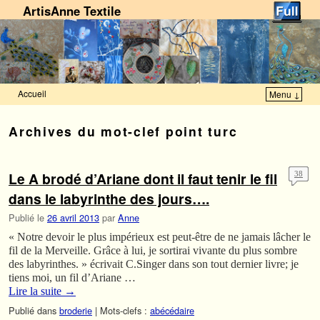
ArtisAnne Textile
Accueil
Menu ↓
Skip to primary content
Aller au contenu secondaire
Archives du mot-clef
point turc
Le A brodé d’Ariane dont il faut tenir le fil
38
dans le labyrinthe des jours….
Publié le
26 avril 2013
par
Anne
« Notre devoir le plus impérieux est peut-être de ne jamais lâcher le
fil de la Merveille. Grâce à lui, je sortirai vivante du plus sombre
des labyrinthes. » écrivait C.Singer dans son tout dernier livre; je
tiens moi, un fil d’Ariane …
Lire la suite
→
Publié dans
broderie
|
Mots-clefs :
abécédaire