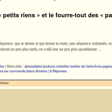
 petits riens » et le fourre-tout des « p
uence qui se tienne et qui tienne la route, une séquence ordonnée, orga
ndront un peu plus tard), en voilà une un peu plus quotidienne …
iles
|
Mots-clefs :
abracadabra
,
boubous
,
corbeilles textiles de l'artis-Anne
,
pagne
urs
,
sur commande
,
tissus africains
|
Réponses
2
ilhbaud