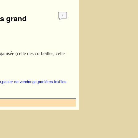
as grand
2
nisée (celle des corbeilles, celle
s
,
panier de vendange
,
panières textiles