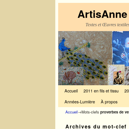
ArtisAnne 
Textes et Œuvres textil
Skip to primary content
Aller au contenu secondaire
Accueil
2011 en fils et tissu
20
Années-Lumière
À propos
Accueil
→Mots-clefs
proverbes de v
Archives du mot-clef