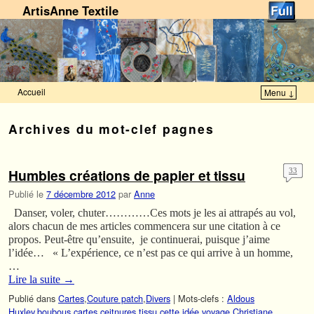
ArtisAnne Textile
Accueil
Menu ↓
Skip to primary content
Aller au contenu secondaire
Archives du mot-clef
pagnes
Humbles créations de papier et tissu
33
Publié le
7 décembre 2012
par
Anne
Danser, voler, chuter…………Ces mots je les ai attrapés au vol,
alors chacun de mes articles commencera sur une citation à ce
propos. Peut-être qu’ensuite, je continuerai, puisque j’aime
l’idée… « L’expérience, ce n’est pas ce qui arrive à un homme,
…
Lire la suite
→
Publié dans
Cartes
,
Couture patch
,
Divers
|
Mots-clefs :
Aldous
Huxley
,
boubous
,
cartes
,
ceitnures tissu
,
cette idée voyage
,
Christiane