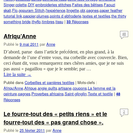
Singer
,
colette
,
DIY
,
embroideries stitches
,
Faites des bêtises
,
Faouzi
skali
,
Flo
,
gopuram Stitch
,
l'expérience
,
lingette
,
obi
,
pagnes
,
paper feather
tutorial link
,
pappier
,
plumes
,
points d ebfroderie
,
textes et textiles
,
the thirty
something bride
,
thyflo
,
timbres
,
tissu
|
Réponses
33
Afriqu’Anne
48
Publié le
9 mai 2011
par
Anne
D’abord, parue dans l’article précédent, en plus grand, à la
demande de l’une d’entre vous, ma corbeille avec couvercle. Bien,
ceci étant dit, vous remarquerez mes chères amies, que je ne suis
pas aussi « pagaillou » que je le semble; par …
Lire la suite
→
Publié dans
Corbeilles et panières textiles
|
Mots-clefs :
Afriqu'Anne
,
Afrique
,
angie quilts
,
artisane
,
coupons
,
La femme est la
ceinture
,
pagnes
,
Proverbes africains
,
Saint-glinglin
,
Texte et textile
|
48
Réponses
Le fourre-tout des « petits riens » et le
2
fourre-tout des « pas grand chose ».
Publié le
25 février 2011
par
Anne