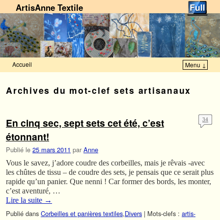
ArtisAnne Textile
Accueil
Menu ↓
Skip to primary content
Aller au contenu secondaire
Archives du mot-clef
sets artisanaux
En cinq sec, sept sets cet été, c’est
34
étonnant!
Publié le
25 mars 2011
par
Anne
Vous le savez, j’adore coudre des corbeilles, mais je rêvais -avec
les chûtes de tissu – de coudre des sets, je pensais que ce serait plus
rapide qu’un panier. Que nenni ! Car former des bords, les monter,
c’est aventuré, …
Lire la suite
→
Publié dans
Corbeilles et panières textiles
,
Divers
|
Mots-clefs :
artis-