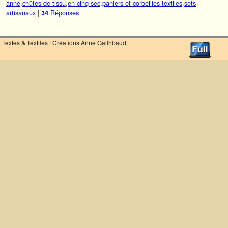
anne
,
chûtes de tissu
,
en cinq sec
,
paniers et corbeilles textiles
,
sets
artisanaux
|
Réponses
34
Textes & Textiles : Créations Anne Gailhbaud