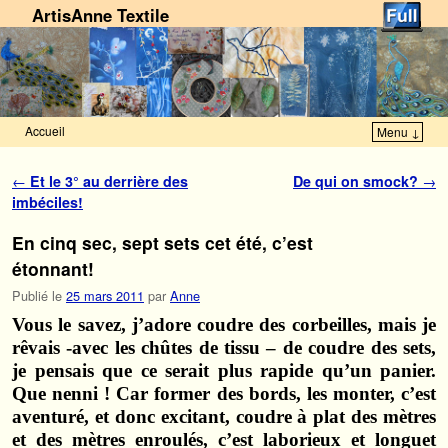
ArtisAnne Textile
Accueil
Menu ↓
Skip to primary content
Aller au contenu secondaire
Navigation des articles
←
Et le 3° au derrière des
De qui on smock?
→
imbéciles!
En cinq sec, sept sets cet été, c’est
étonnant!
Publié le
25 mars 2011
par
Anne
Vous le savez, j’adore coudre des corbeilles, mais je
rêvais -avec les chûtes de tissu – de coudre des sets,
je pensais que ce serait plus rapide qu’un panier.
Que nenni ! Car former des bords, les monter, c’est
aventuré, et donc excitant, coudre à plat des mètres
et des mètres enroulés, c’est laborieux et longuet