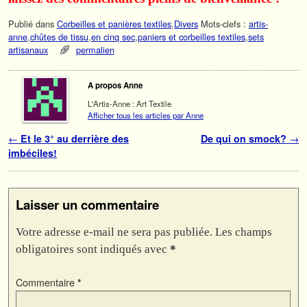
Publié dans
Corbeilles et panières textiles
,
Divers
Mots-clefs :
artis-
anne
,
chûtes de tissu
,
en cinq sec
,
paniers et corbeilles textiles
,
sets
artisanaux
permalien
A propos Anne
L'Artis-Anne : Art Textile
Afficher tous les articles par Anne
Navigation des articles
←
Et le 3° au derrière des
De qui on smock?
→
imbéciles!
Laisser un commentaire
Votre adresse e-mail ne sera pas publiée.
Les champs
obligatoires sont indiqués avec
*
Commentaire
*