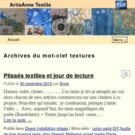
ArtisAnne Textile
Accueil
Menu ↓
Skip to primary content
Aller au contenu secondaire
Archives du mot-clef
textures
Plissés textiles et jour de lecture
42
Publié le
30 novembre 2012
par
Anne
Danser, voler, chuter…………Ces mots je les ai attrapés au vol,
alors chacun de mes articles commencera sur une citation à ce
propos. Peut-être qu’ensuite, je continuerai, puisque j’aime
l’idée… Avec, aujourd’hui, les mots magnifiques du
poète (Baudelaire): « Venez jusqu’au bord –nous …
Lire la suite
→
Publié dans
Divers
,
Installation
,
plissés
|
Mots-clefs :
coton perlé
,
DIY
,
feuille
de livre
,
imprimé texte
,
John Stewart
,
Mallarmé
,
mixed media
,
Pierre