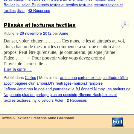
Boulez
,
pli selon Pli
,
plissés
,
textes et textiles
,
textures
,
textures textes et
textiles
,
tissu
|
Réponses
42
Plissés et textures textiles
2
Publié le
26 novembre 2012
par
Anne
Danser, voler, chuter…………Ces mots, je les ai attrapés au vol,
alors chacun de mes articles commencera sur une citation à ce
propos. Peut-être qu’ensuite, je continuerai, puisque j’aime
l’idée… « Pour pouvoir voler vous devez croire à
l’invisible.” conseille …
Lire la suite
→
Publié dans
Cartes
|
Mots-clefs :
artis-anne
,
cartes textiles
,
certitude d'être
accompagnée d'un amour
,
DIY
,
feutrages-maison
,
Françoise
Lefèvre
,
Jonathan le goéland
,
journaltextile.fr
,
Léonard Nimoy
,
Les ateliers de
No
,
plissés
,
plus on partage plus on possède
,
Richard Bach
,
textes et
textiles
,
textures
,
thyflo
,
velours
,
Voler
|
Réponses
2
Textes & Textiles : Créations Anne Gailhbaud