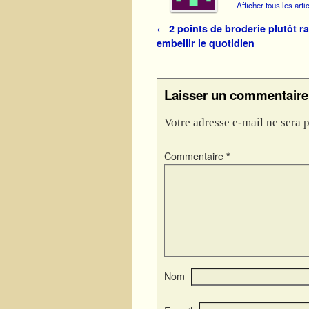
Afficher tous les art
Navigation des articles
←
2 points de broderie plutôt r
embellir le quotidien
Laisser un commentaire
Votre adresse e-mail ne sera p
Commentaire
*
Nom