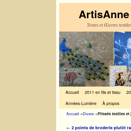
ArtisAnne 
Textes et Œuvres textil
Skip to primary content
Aller au contenu secondaire
Accueil
2011 en fils et tissu
20
Années-Lumière
À propos
Accueil
→
Divers
→
Plissés textiles et
Navigation des articles
←
2 points de broderie plutôt r