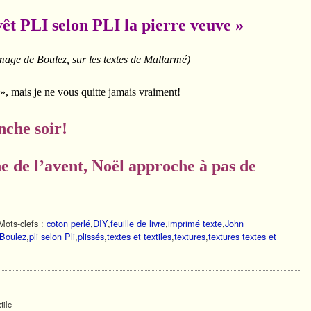
selon PLI la pierre veuve »
age de Boulez, sur les textes de Mallarmé)
! », mais je ne vous quitte jamais vraiment!
soir!
 de l’avent, Noël approche à pas de
Mots-clefs :
coton perlé
,
DIY
,
feuille de livre
,
imprimé texte
,
John
 Boulez
,
pli selon Pli
,
plissés
,
textes et textiles
,
textures
,
textures textes et
tile