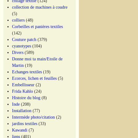
collage textile
(124)
collection de machines à coudre
(5)
colliers
(48)
Corbeilles et panières textiles
(142)
Couture patch
(379)
cyanotypes
(104)
Divers
(589)
Donne moi ta main/Etoile de
Martin
(19)
Echanges textiles
(19)
Ecorces, lichen et feuilles
(5)
Embellisseur
(2)
Frida Kahlo
(24)
Histoire du blog
(8)
Inde
(208)
Installation
(77)
Intermède photo/citation
(2)
jardins textiles
(33)
Kawandi
(7)
liens
(401)