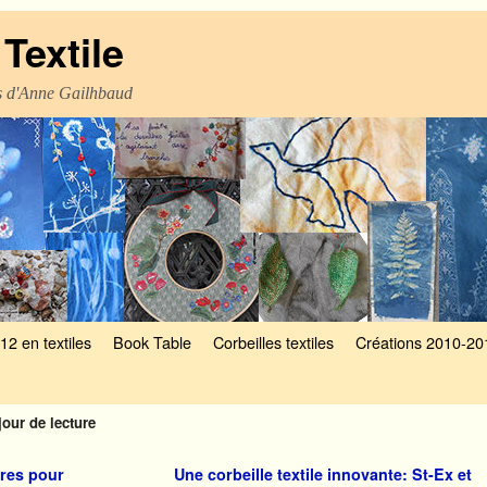
Textile
es d'Anne Gailhbaud
12 en textiles
Book Table
Corbeilles textiles
Créations 2010-20
 jour de lecture
ares pour
Une corbeille textile innovante: St-Ex et