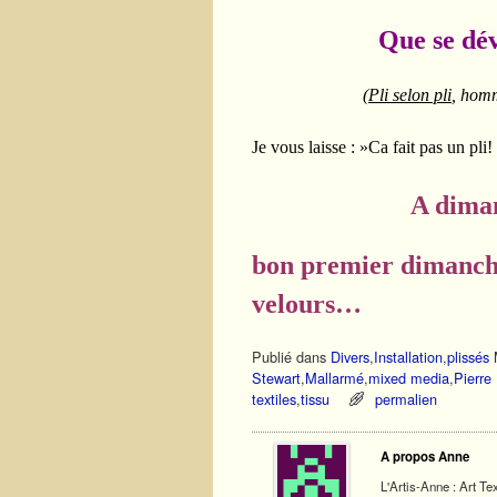
Que se dévêt PLI 
(
Pli selon pli
, homm
Je vous laisse : »Ca fait pas un pli
A dimanche 
bon premier dimanche
velours…
Publié dans
Divers
,
Installation
,
plissés
Stewart
,
Mallarmé
,
mixed media
,
Pierre
textiles
,
tissu
permalien
A propos Anne
L'Artis-Anne : Art Tex