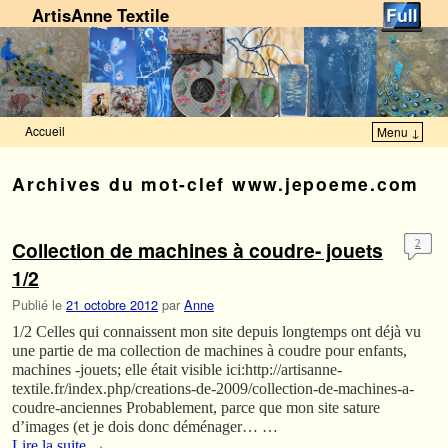
ArtisAnne Textile
Accueil
Menu ↓
Skip to primary content
Aller au contenu secondaire
Archives du mot-clef
www.jepoeme.com
Collection de machines à coudre- jouets
2
1/2
Publié le
21 octobre 2012
par
Anne
1/2 Celles qui connaissent mon site depuis longtemps ont déjà vu
une partie de ma collection de machines à coudre pour enfants,
machines -jouets; elle était visible ici:http://artisanne-
textile.fr/index.php/creations-de-2009/collection-de-machines-a-
coudre-anciennes Probablement, parce que mon site sature
d’images (et je dois donc déménager… …
Lire la suite
→