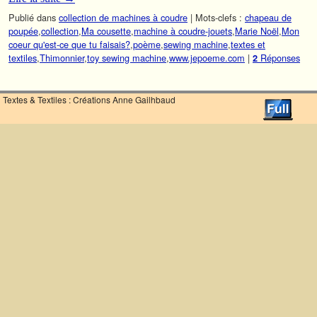
Publié dans
collection de machines à coudre
|
Mots-clefs :
chapeau de
poupée
,
collection
,
Ma cousette
,
machine à coudre-jouets
,
Marie Noël
,
Mon
coeur qu'est-ce que tu faisais?
,
poème
,
sewing machine
,
textes et
textiles
,
Thimonnier
,
toy sewing machine
,
www.jepoeme.com
|
Réponses
2
Textes & Textiles : Créations Anne Gailhbaud