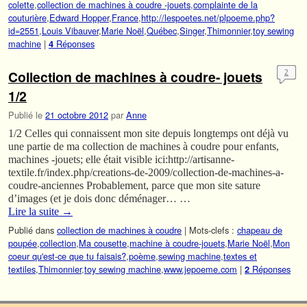
colette
,
collection de machines à coudre -jouets
,
complainte de la
couturière
,
Edward Hopper
,
France
,
http://lespoetes.net/plpoeme.php?
id=2551
,
Louis Vibauver
,
Marie Noël
,
Québec
,
Singer
,
Thimonnier
,
toy sewing
machine
|
Réponses
4
Collection de machines à coudre- jouets
2
1/2
Publié le
21 octobre 2012
par
Anne
1/2 Celles qui connaissent mon site depuis longtemps ont déjà vu
une partie de ma collection de machines à coudre pour enfants,
machines -jouets; elle était visible ici:http://artisanne-
textile.fr/index.php/creations-de-2009/collection-de-machines-a-
coudre-anciennes Probablement, parce que mon site sature
d’images (et je dois donc déménager… …
Lire la suite
→
Publié dans
collection de machines à coudre
|
Mots-clefs :
chapeau de
poupée
,
collection
,
Ma cousette
,
machine à coudre-jouets
,
Marie Noël
,
Mon
coeur qu'est-ce que tu faisais?
,
poème
,
sewing machine
,
textes et
textiles
,
Thimonnier
,
toy sewing machine
,
www.jepoeme.com
|
Réponses
2