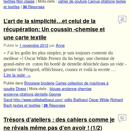
textiles
,
Non classé
|
Mots-clefs :
cahier de couture
,
Camus
,
citations
,
textes
et textiles
|
Réponses
30
L’art de la simplicité…et celui de la
28
récupération: Un coussin -chemise et
une carte textile
Publié le
1 novembre 2013
par
Anne
« J’ai les goûts les plus simples; je suis toujours contente du
meilleur »! Oscar Wilde Prenez du lin beige, une chemise de
grand-mère en coton fin bordé de dentelle dénichée dans un vide -
grenier du Périgord, réfléchissez, cousez et voilà la recette …
Lire la suite
→
Publié dans
Bricolage
,
broderie
,
Cartes
,
collection de machines à
coudre
,
Divers
|
Mots-clefs :
blouse ancienne
,
chemise
ancienne
,
citations
,
dentelle
,
George
Sand
,
http://www.odilebailloeul.com/
,
odile Bailloeul
,
Oscar Wilde
,
Richard
Bach
,
textes et textiles
|
Réponses
28
Trésors d’ateliers : des cahiers comme je
62
ne rêvais même pas d’en avoir ! (1/2)