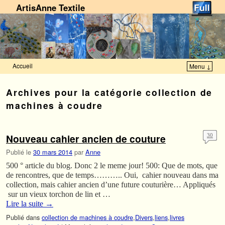
ArtisAnne Textile
Accueil
Menu ↓
Skip to primary content
Aller au contenu secondaire
Archives pour la catégorie
collection de
machines à coudre
Nouveau cahier ancien de couture
30
Publié le
30 mars 2014
par
Anne
500 ° article du blog. Donc 2 le meme jour! 500: Que de mots, que
de rencontres, que de temps……….. Oui, cahier nouveau dans ma
collection, mais cahier ancien d’une future couturière… Appliqués
sur un vieux torchon de lin et …
Lire la suite
→
Publié dans
collection de machines à coudre
,
Divers
,
liens
,
livres