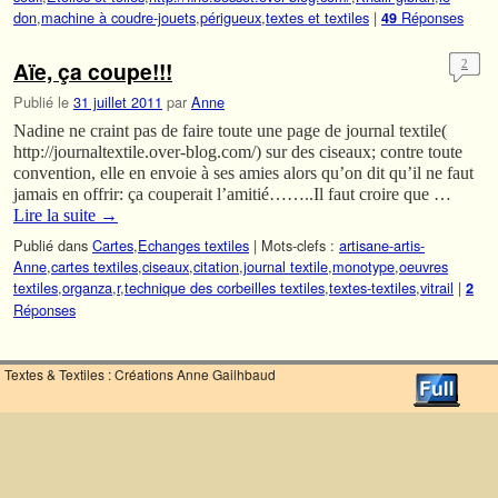
don
,
machine à coudre-jouets
,
périgueux
,
textes et textiles
|
Réponses
49
Aïe, ça coupe!!!
2
Publié le
31 juillet 2011
par
Anne
Nadine ne craint pas de faire toute une page de journal textile(
http://journaltextile.over-blog.com/) sur des ciseaux; contre toute
convention, elle en envoie à ses amies alors qu’on dit qu’il ne faut
jamais en offrir: ça couperait l’amitié……..Il faut croire que …
Lire la suite
→
Publié dans
Cartes
,
Echanges textiles
|
Mots-clefs :
artisane-artis-
Anne
,
cartes textiles
,
ciseaux
,
citation
,
journal textile
,
monotype
,
oeuvres
textiles
,
organza
,
r
,
technique des corbeilles textiles
,
textes-textiles
,
vitrail
|
2
Réponses
Textes & Textiles : Créations Anne Gailhbaud