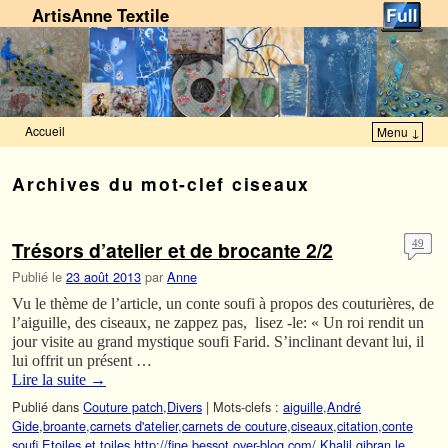
ArtisAnne Textile
Accueil
Menu ↓
Skip to primary content
Aller au contenu secondaire
Archives du mot-clef
ciseaux
Trésors d’atelier et de brocante 2/2
49
Publié le
23 août 2013
par
Anne
Vu le thème de l’article, un conte soufi à propos des couturières, de
l’aiguille, des ciseaux, ne zappez pas, lisez -le: « Un roi rendit un
jour visite au grand mystique soufi Farid. S’inclinant devant lui, il
lui offrit un présent …
Lire la suite
→
Publié dans
Couture patch
,
Divers
|
Mots-clefs :
aiguille
,
André
Gide
,
broante
,
carnets d'atelier
,
carnets de couture
,
ciseaux
,
citation
,
conte
soufi
,
Etoiles et toiles
,
http://fine.bessot.over-blog.com/
,
Khalil gibran
,
le