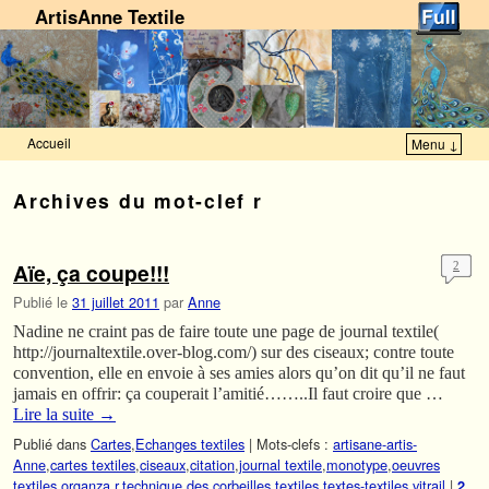
ArtisAnne Textile
Accueil
Menu ↓
Skip to primary content
Aller au contenu secondaire
Archives du mot-clef
r
Aïe, ça coupe!!!
2
Publié le
31 juillet 2011
par
Anne
Nadine ne craint pas de faire toute une page de journal textile(
http://journaltextile.over-blog.com/) sur des ciseaux; contre toute
convention, elle en envoie à ses amies alors qu’on dit qu’il ne faut
jamais en offrir: ça couperait l’amitié……..Il faut croire que …
Lire la suite
→
Publié dans
Cartes
,
Echanges textiles
|
Mots-clefs :
artisane-artis-
Anne
,
cartes textiles
,
ciseaux
,
citation
,
journal textile
,
monotype
,
oeuvres
textiles
,
organza
,
r
,
technique des corbeilles textiles
,
textes-textiles
,
vitrail
|
2