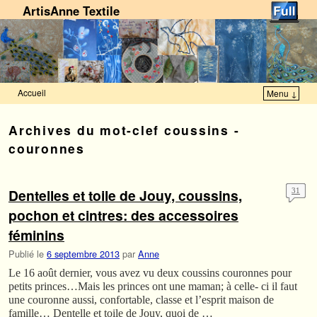
ArtisAnne Textile
Accueil
Menu ↓
Skip to primary content
Aller au contenu secondaire
Archives du mot-clef
coussins -
couronnes
Dentelles et toile de Jouy, coussins,
31
pochon et cintres: des accessoires
féminins
Publié le
6 septembre 2013
par
Anne
Le 16 août dernier, vous avez vu deux coussins couronnes pour
petits princes…Mais les princes ont une maman; à celle- ci il faut
une couronne aussi, confortable, classe et l’esprit maison de
famille… Dentelle et toile de Jouy, quoi de …