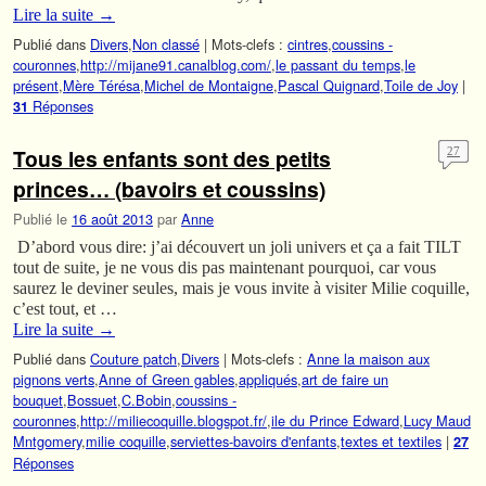
Lire la suite
→
Publié dans
Divers
,
Non classé
|
Mots-clefs :
cintres
,
coussins -
couronnes
,
http://mijane91.canalblog.com/
,
le passant du temps
,
le
présent
,
Mère Térésa
,
Michel de Montaigne
,
Pascal Quignard
,
Toile de Joy
|
Réponses
31
Tous les enfants sont des petits
27
princes… (bavoirs et coussins)
Publié le
16 août 2013
par
Anne
D’abord vous dire: j’ai découvert un joli univers et ça a fait TILT
tout de suite, je ne vous dis pas maintenant pourquoi, car vous
saurez le deviner seules, mais je vous invite à visiter Milie coquille,
c’est tout, et …
Lire la suite
→
Publié dans
Couture patch
,
Divers
|
Mots-clefs :
Anne la maison aux
pignons verts
,
Anne of Green gables
,
appliqués
,
art de faire un
bouquet
,
Bossuet
,
C.Bobin
,
coussins -
couronnes
,
http://miliecoquille.blogspot.fr/
,
ile du Prince Edward
,
Lucy Maud
Mntgomery
,
milie coquille
,
serviettes-bavoirs d'enfants
,
textes et textiles
|
27
Réponses