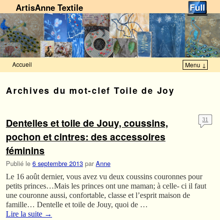
ArtisAnne Textile
Accueil
Menu ↓
Skip to primary content
Aller au contenu secondaire
Archives du mot-clef
Toile de Joy
Dentelles et toile de Jouy, coussins,
31
pochon et cintres: des accessoires
féminins
Publié le
6 septembre 2013
par
Anne
Le 16 août dernier, vous avez vu deux coussins couronnes pour
petits princes…Mais les princes ont une maman; à celle- ci il faut
une couronne aussi, confortable, classe et l’esprit maison de
famille… Dentelle et toile de Jouy, quoi de …
Lire la suite
→