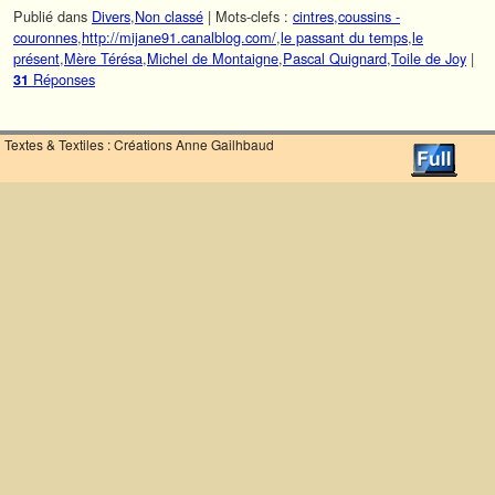
Publié dans
Divers
,
Non classé
|
Mots-clefs :
cintres
,
coussins -
couronnes
,
http://mijane91.canalblog.com/
,
le passant du temps
,
le
présent
,
Mère Térésa
,
Michel de Montaigne
,
Pascal Quignard
,
Toile de Joy
|
Réponses
31
Textes & Textiles : Créations Anne Gailhbaud