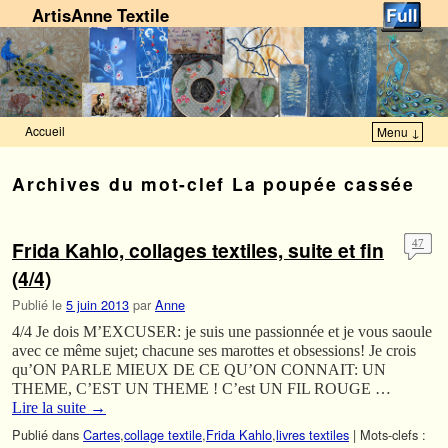
ArtisAnne Textile
Accueil
Menu ↓
Skip to primary content
Aller au contenu secondaire
Archives du mot-clef
La poupée cassée
Frida Kahlo, collages textiles, suite et fin
47
(4/4)
Publié le
5 juin 2013
par
Anne
4/4 Je dois M’EXCUSER: je suis une passionnée et je vous saoule
avec ce même sujet; chacune ses marottes et obsessions! Je crois
qu’ON PARLE MIEUX DE CE QU’ON CONNAIT: UN
THEME, C’EST UN THEME ! C’est UN FIL ROUGE …
Lire la suite
→
Publié dans
Cartes
,
collage textile
,
Frida Kahlo
,
livres textiles
|
Mots-clefs :