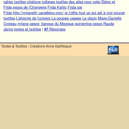
cahier textiles
,
citations
,
collages textiles
,
des ailes pour voler
,
Diégo et
Frida
,
expos de l'Orangerie
,
Frida Kahlo
,
Frida par
Frida
,
http://mijane91.canalblog.com/
,
je t'offre tout ce qui est à moi
,
jorunal
textiles
,
L'étreinte de l'univers
,
La poupée cassée
,
Le clézio
,
Marie-Danielle
Croteau
,
mijane
,
pesos; banque du Mexique
,
quinientos pesos
,
Rauda
Jamis
,
textes et textiles
|
Réponses
47
Textes & Textiles : Créations Anne Gailhbaud