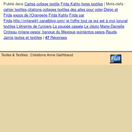
Publié dans
Cartes
,
collage textile
,
Frida Kahlo
,
livres textiles
|
Mots-clefs :
cahier textiles
,
citations
,
collages textiles
,
des ailes pour voler
,
Diégo et
Frida
,
expos de l'Orangerie
,
Frida Kahlo
,
Frida par
Frida
,
http://mijane91.canalblog.com/
,
je t'offre tout ce qui est à moi
,
jorunal
textiles
,
L'étreinte de l'univers
,
La poupée cassée
,
Le clézio
,
Marie-Danielle
Croteau
,
mijane
,
pesos; banque du Mexique
,
quinientos pesos
,
Rauda
Jamis
,
textes et textiles
|
Réponses
47
Textes & Textiles : Créations Anne Gailhbaud