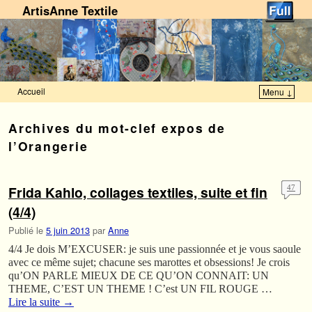
ArtisAnne Textile
Accueil
Menu ↓
Skip to primary content
Aller au contenu secondaire
Archives du mot-clef
expos de
l’Orangerie
Frida Kahlo, collages textiles, suite et fin
47
(4/4)
Publié le
5 juin 2013
par
Anne
4/4 Je dois M’EXCUSER: je suis une passionnée et je vous saoule
avec ce même sujet; chacune ses marottes et obsessions! Je crois
qu’ON PARLE MIEUX DE CE QU’ON CONNAIT: UN
THEME, C’EST UN THEME ! C’est UN FIL ROUGE …
Lire la suite
→