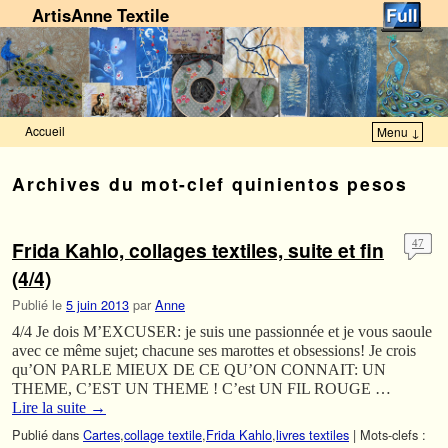
ArtisAnne Textile
Accueil
Menu ↓
Skip to primary content
Aller au contenu secondaire
Archives du mot-clef
quinientos pesos
Frida Kahlo, collages textiles, suite et fin
47
(4/4)
Publié le
5 juin 2013
par
Anne
4/4 Je dois M’EXCUSER: je suis une passionnée et je vous saoule
avec ce même sujet; chacune ses marottes et obsessions! Je crois
qu’ON PARLE MIEUX DE CE QU’ON CONNAIT: UN
THEME, C’EST UN THEME ! C’est UN FIL ROUGE …
Lire la suite
→
Publié dans
Cartes
,
collage textile
,
Frida Kahlo
,
livres textiles
|
Mots-clefs :