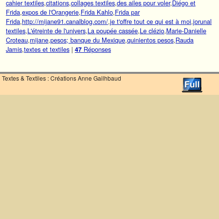
cahier textiles
,
citations
,
collages textiles
,
des ailes pour voler
,
Diégo et
Frida
,
expos de l'Orangerie
,
Frida Kahlo
,
Frida par
Frida
,
http://mijane91.canalblog.com/
,
je t'offre tout ce qui est à moi
,
jorunal
textiles
,
L'étreinte de l'univers
,
La poupée cassée
,
Le clézio
,
Marie-Danielle
Croteau
,
mijane
,
pesos; banque du Mexique
,
quinientos pesos
,
Rauda
Jamis
,
textes et textiles
|
Réponses
47
Textes & Textiles : Créations Anne Gailhbaud