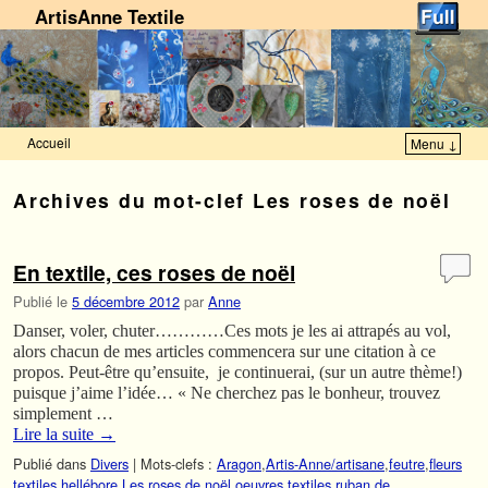
ArtisAnne Textile
Accueil
Menu ↓
Skip to primary content
Aller au contenu secondaire
Archives du mot-clef
Les roses de noël
En textile, ces roses de noël
Publié le
5 décembre 2012
par
Anne
Danser, voler, chuter…………Ces mots je les ai attrapés au vol,
alors chacun de mes articles commencera sur une citation à ce
propos. Peut-être qu’ensuite, je continuerai, (sur un autre thème!)
puisque j’aime l’idée… « Ne cherchez pas le bonheur, trouvez
simplement …
Lire la suite
→
Publié dans
Divers
|
Mots-clefs :
Aragon
,
Artis-Anne/artisane
,
feutre
,
fleurs
textiles
,
hellébore
,
Les roses de noël
,
oeuvres textiles
,
ruban de