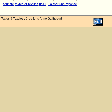
fleuriste
,
textes et textiles
,
tissu
|
Laisser une réponse
Textes & Textiles : Créations Anne Gailhbaud