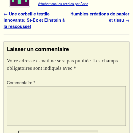
Afficher tous les articles par Anne
Navigation des articles
←
Une corbeille textile
Humbles créations de papier
innovante: St-Ex et Einstein à
et tissu
→
la rescousse!
Laisser un commentaire
Votre adresse e-mail ne sera pas publiée.
Les champs
obligatoires sont indiqués avec
*
Commentaire
*