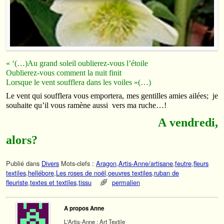
« ‘(…)Au grand soleil oublierez-vous l’étoile
Oublierez-vous comment la nuit finit
Lorsque le vent soufflera dans les voiles »(…)
Le vent qui soufflera vous emportera, mes gentilles amies ailées; je
souhaite qu’il vous ramène aussi vers ma ruche…!
A vendredi,
alors?
Publié dans
Divers
Mots-clefs :
Aragon
,
Artis-Anne/artisane
,
feutre
,
fleurs
textiles
,
hellébore
,
Les roses de noël
,
oeuvres textiles
,
ruban de
fleuriste
,
textes et textiles
,
tissu
permalien
A propos Anne
L'Artis-Anne : Art Textile