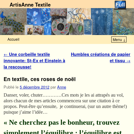
ArtisAnne Textile
Accueil
Menu ↓
Skip to primary content
Aller au contenu secondaire
Navigation des articles
←
Une corbeille textile
Humbles créations de papier
innovante: St-Ex et Einstein à
et tissu
→
la rescousse!
En textile, ces roses de noël
Publié le
5 décembre 2012
par
Anne
Danser, voler, chuter…………Ces mots je les ai attrapés au vol,
alors chacun de mes articles commencera sur une citation à ce
propos. Peut-être qu’ensuite, je continuerai, (sur un autre thème!)
puisque j’aime l’idée…
« Ne cherchez pas le bonheur, trouvez
simplement l’équilibre ; l’équilibre est