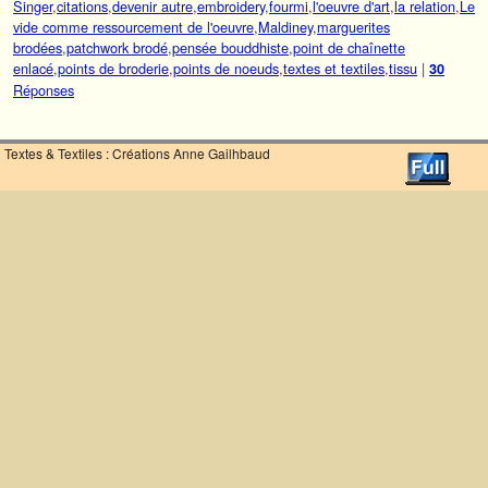
Singer
,
citations
,
devenir autre
,
embroidery
,
fourmi
,
l'oeuvre d'art
,
la relation
,
Le
vide comme ressourcement de l'oeuvre
,
Maldiney
,
marguerites
brodées
,
patchwork brodé
,
pensée bouddhiste
,
point de chaînette
enlacé
,
points de broderie
,
points de noeuds
,
textes et textiles
,
tissu
|
30
Réponses
Textes & Textiles : Créations Anne Gailhbaud