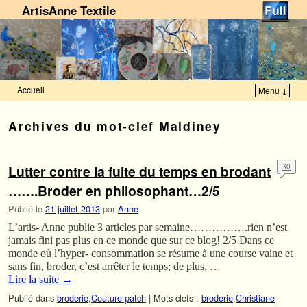
ArtisAnne Textile
Accueil
Menu ↓
Skip to primary content
Aller au contenu secondaire
Archives du mot-clef
Maldiney
Lutter contre la fuite du temps en brodant
30
…….Broder en philosophant…2/5
Publié le
21 juillet 2013
par
Anne
L’artis- Anne publie 3 articles par semaine…………….rien n’est
jamais fini pas plus en ce monde que sur ce blog! 2/5 Dans ce
monde où l’hyper- consommation se résume à une course vaine et
sans fin, broder, c’est arrêter le temps; de plus, …
Lire la suite
→
Publié dans
broderie
,
Couture patch
|
Mots-clefs :
broderie
,
Christiane