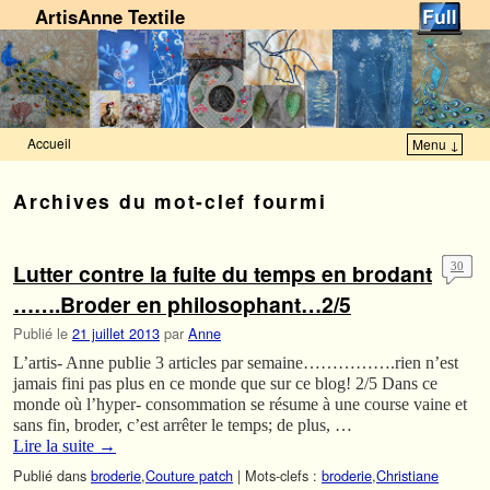
ArtisAnne Textile
Accueil
Menu ↓
Skip to primary content
Aller au contenu secondaire
Archives du mot-clef
fourmi
Lutter contre la fuite du temps en brodant
30
…….Broder en philosophant…2/5
Publié le
21 juillet 2013
par
Anne
L’artis- Anne publie 3 articles par semaine…………….rien n’est
jamais fini pas plus en ce monde que sur ce blog! 2/5 Dans ce
monde où l’hyper- consommation se résume à une course vaine et
sans fin, broder, c’est arrêter le temps; de plus, …
Lire la suite
→
Publié dans
broderie
,
Couture patch
|
Mots-clefs :
broderie
,
Christiane