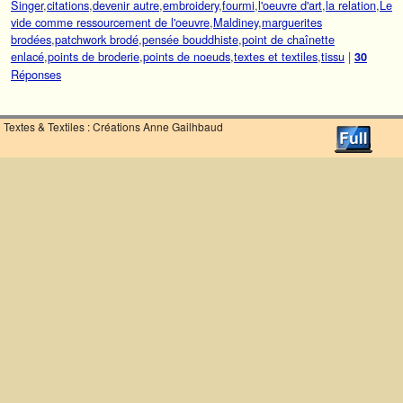
Singer
,
citations
,
devenir autre
,
embroidery
,
fourmi
,
l'oeuvre d'art
,
la relation
,
Le
vide comme ressourcement de l'oeuvre
,
Maldiney
,
marguerites
brodées
,
patchwork brodé
,
pensée bouddhiste
,
point de chaînette
enlacé
,
points de broderie
,
points de noeuds
,
textes et textiles
,
tissu
|
30
Réponses
Textes & Textiles : Créations Anne Gailhbaud