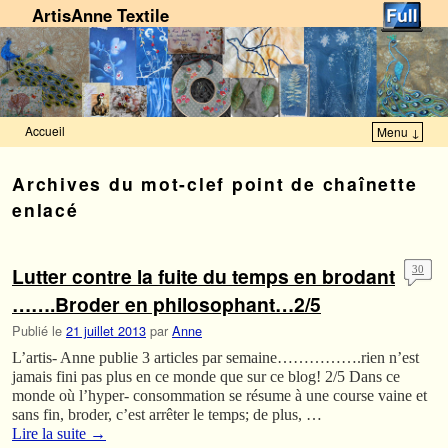
ArtisAnne Textile
Accueil
Menu ↓
Skip to primary content
Aller au contenu secondaire
Archives du mot-clef
point de chaînette
enlacé
Lutter contre la fuite du temps en brodant
30
…….Broder en philosophant…2/5
Publié le
21 juillet 2013
par
Anne
L’artis- Anne publie 3 articles par semaine…………….rien n’est
jamais fini pas plus en ce monde que sur ce blog! 2/5 Dans ce
monde où l’hyper- consommation se résume à une course vaine et
sans fin, broder, c’est arrêter le temps; de plus, …
Lire la suite
→