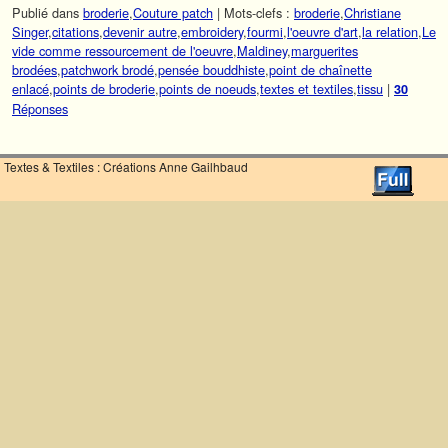
Publié dans
broderie
,
Couture patch
|
Mots-clefs :
broderie
,
Christiane
Singer
,
citations
,
devenir autre
,
embroidery
,
fourmi
,
l'oeuvre d'art
,
la relation
,
Le
vide comme ressourcement de l'oeuvre
,
Maldiney
,
marguerites
brodées
,
patchwork brodé
,
pensée bouddhiste
,
point de chaînette
enlacé
,
points de broderie
,
points de noeuds
,
textes et textiles
,
tissu
|
30
Réponses
Textes & Textiles : Créations Anne Gailhbaud