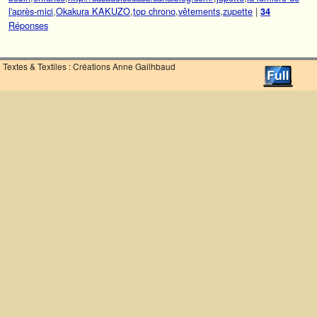
l'après-mici
,
Okakura KAKUZO
,
top chrono
,
vêtements
,
zupette
|
34
Réponses
Textes & Textiles : Créations Anne Gailhbaud