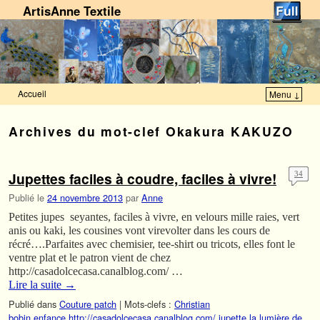
ArtisAnne Textile
Accueil
Menu ↓
Skip to primary content
Aller au contenu secondaire
Archives du mot-clef
Okakura KAKUZO
Jupettes faciles à coudre, faciles à vivre!
34
Publié le
24 novembre 2013
par
Anne
Petites jupes seyantes, faciles à vivre, en velours mille raies, vert
anis ou kaki, les cousines vont virevolter dans les cours de
récré….Parfaites avec chemisier, tee-shirt ou tricots, elles font le
ventre plat et le patron vient de chez
http://casadolcecasa.canalblog.com/ …
Lire la suite
→
Publié dans
Couture patch
|
Mots-clefs :
Christian
bobin
,
enfance
,
http://casadolcecasa.canalblog.com/
,
jupette
,
la lumière de