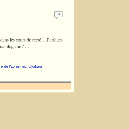
34
er dans les cours de récré….Parfaites
.canalblog.com/ …
re de l'après-mici
,
Okakura