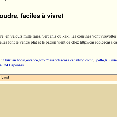
oudre, faciles à vivre!
vre, en velours mille raies, vert anis ou kaki, les cousines vont virevolt
, elles font le ventre plat et le patron vient de chez http://casadolcecasa
 :
Christian bobin
,
enfance
,
http://casadolcecasa.canalblog.com/
,
jupette
,
la lumiè
e
|
Réponses
34
ilhbaud