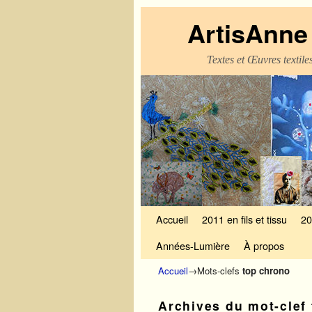
ArtisAnne 
Textes et Œuvres textil
Skip to primary content
Aller au contenu secondaire
Accueil
2011 en fils et tissu
20
Années-Lumière
À propos
Accueil
→Mots-clefs
top chrono
Archives du mot-clef