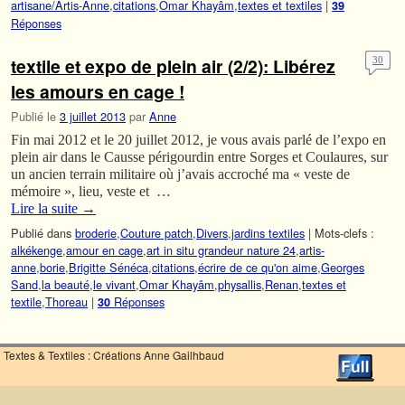
artisane/Artis-Anne
,
citations
,
Omar Khayâm
,
textes et textiles
|
39
Réponses
textile et expo de plein air (2/2): Libérez
30
les amours en cage !
Publié le
3 juillet 2013
par
Anne
Fin mai 2012 et le 20 juillet 2012, je vous avais parlé de l’expo en
plein air dans le Causse périgourdin entre Sorges et Coulaures, sur
un ancien terrain militaire où j’avais accroché ma « veste de
mémoire », lieu, veste et …
Lire la suite
→
Publié dans
broderie
,
Couture patch
,
Divers
,
jardins textiles
|
Mots-clefs :
alkékenge
,
amour en cage
,
art in situ grandeur nature 24
,
artis-
anne
,
borie
,
Brigitte Sénéca
,
citations
,
écrire de ce qu'on aime
,
Georges
Sand
,
la beauté
,
le vivant
,
Omar Khayâm
,
physallis
,
Renan
,
textes et
textile
,
Thoreau
|
Réponses
30
Textes & Textiles : Créations Anne Gailhbaud