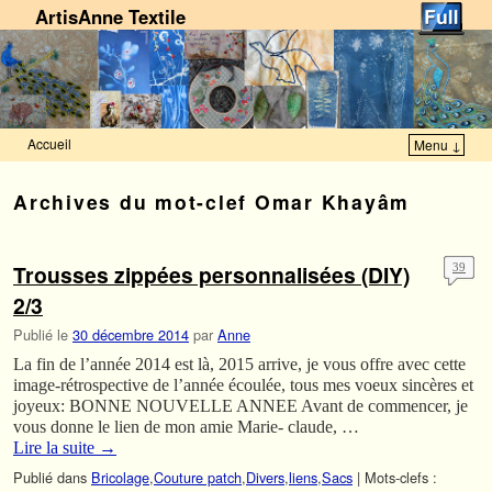
ArtisAnne Textile
Accueil
Menu ↓
Skip to primary content
Aller au contenu secondaire
Archives du mot-clef
Omar Khayâm
Trousses zippées personnalisées (DIY)
39
2/3
Publié le
30 décembre 2014
par
Anne
La fin de l’année 2014 est là, 2015 arrive, je vous offre avec cette
image-rétrospective de l’année écoulée, tous mes voeux sincères et
joyeux: BONNE NOUVELLE ANNEE Avant de commencer, je
vous donne le lien de mon amie Marie- claude, …
Lire la suite
→
Publié dans
Bricolage
,
Couture patch
,
Divers
,
liens
,
Sacs
|
Mots-clefs :