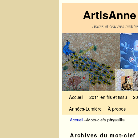
ArtisAnne 
Textes et Œuvres textil
Skip to primary content
Aller au contenu secondaire
Accueil
2011 en fils et tissu
20
Années-Lumière
À propos
Accueil
→Mots-clefs
physallis
Archives du mot-clef