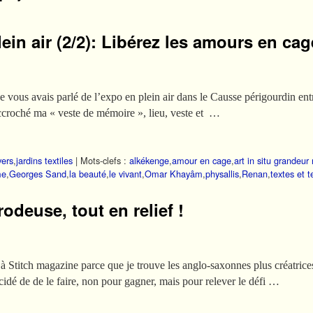
lein air (2/2): Libérez les amours en cag
 je vous avais parlé de l’expo en plein air dans le Causse périgourdin en
 accroché ma « veste de mémoire », lieu, veste et …
vers
,
jardins textiles
|
Mots-clefs :
alkékenge
,
amour en cage
,
art in situ grandeur
me
,
Georges Sand
,
la beauté
,
le vivant
,
Omar Khayâm
,
physallis
,
Renan
,
textes et t
odeuse, tout en relief !
 Stitch magazine parce que je trouve les anglo-saxonnes plus créatrices 
écidé de de le faire, non pour gagner, mais pour relever le défi …