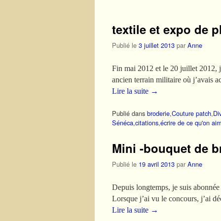
textile et expo de p
Publié le
3 juillet 2013
par
Anne
Fin mai 2012 et le 20 juillet 2012,
ancien terrain militaire où j’avais
Lire la suite
→
Publié dans
broderie
,
Couture patch
,
Di
Sénéca
,
citations
,
écrire de ce qu'on ai
Mini -bouquet de br
Publié le
19 avril 2013
par
Anne
Depuis longtemps, je suis abonnée à
Lorsque j’ai vu le concours, j’ai d
Lire la suite
→