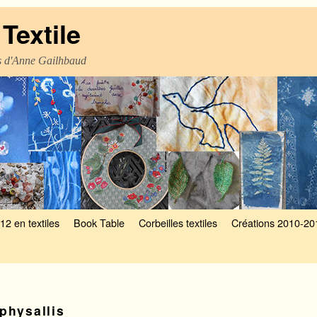
Textile
es d'Anne Gailhbaud
12 en textiles
Book Table
Corbeilles textiles
Créations 2010-20
physallis