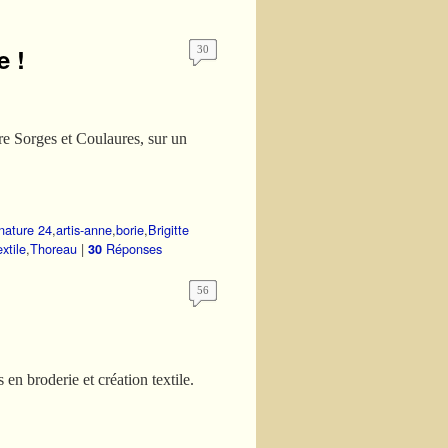
e !
30
tre Sorges et Coulaures, sur un
 nature 24
,
artis-anne
,
borie
,
Brigitte
extile
,
Thoreau
|
Réponses
30
56
en broderie et création textile.