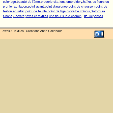
coloriage
,
beauté de l'âme
,
broderie
,
citations
,
embroidery
,
haïku
,
les fleurs du
prunier au Japon
,
point avant
,
point d'araignée
,
point de chausson
,
point de
feston en relief
,
point de feuille
,
point de tige
,
proverbe chinois
,
Satomura
Shôha
,
Socrate
,
texes et textiles
,
une fleur sur le chemin
|
Réponses
31
Textes & Textiles : Créations Anne Gailhbaud