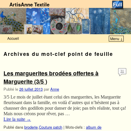
ArtisAnne Textile
Accueil
Menu ↓
Skip to primary content
Aller au contenu secondaire
Archives du mot-clef
point de feuille
Les marguerites brodées offertes à
31
Marguerite (3/5 )
Publié le
26 juillet 2013
par
Anne
3/5 Le mois de juillet étant celui des marguerites, les Marguerite
fleurissant dans la famille, en voilà d’autres qui n’hésitent pas à
chausser des godillots pour danser de joie; pas très réaliste, tout ça!
Mais nous créons pour rêver, pas …
Lire la suite
→
Publié dans
broderie
,
Couture patch
|
Mots-clefs :
album de