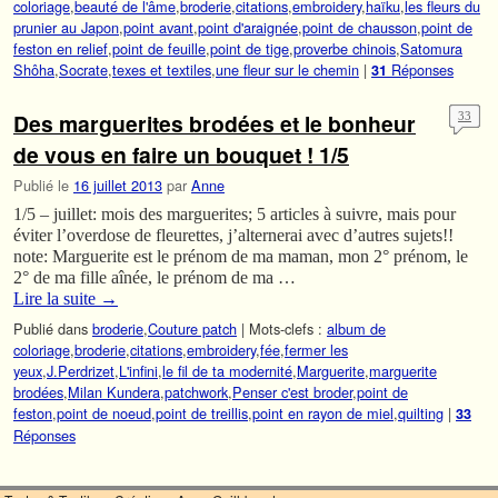
coloriage
,
beauté de l'âme
,
broderie
,
citations
,
embroidery
,
haïku
,
les fleurs du
prunier au Japon
,
point avant
,
point d'araignée
,
point de chausson
,
point de
feston en relief
,
point de feuille
,
point de tige
,
proverbe chinois
,
Satomura
Shôha
,
Socrate
,
texes et textiles
,
une fleur sur le chemin
|
Réponses
31
Des marguerites brodées et le bonheur
33
de vous en faire un bouquet ! 1/5
Publié le
16 juillet 2013
par
Anne
1/5 – juillet: mois des marguerites; 5 articles à suivre, mais pour
éviter l’overdose de fleurettes, j’alternerai avec d’autres sujets!!
note: Marguerite est le prénom de ma maman, mon 2° prénom, le
2° de ma fille aînée, le prénom de ma …
Lire la suite
→
Publié dans
broderie
,
Couture patch
|
Mots-clefs :
album de
coloriage
,
broderie
,
citations
,
embroidery
,
fée
,
fermer les
yeux
,
J.Perdrizet
,
L'infini
,
le fil de ta modernité
,
Marguerite
,
marguerite
brodées
,
Milan Kundera
,
patchwork
,
Penser c'est broder
,
point de
feston
,
point de noeud
,
point de treillis
,
point en rayon de miel
,
quilting
|
33
Réponses