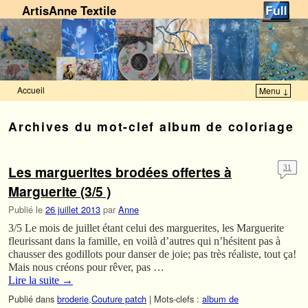
ArtisAnne Textile
Accueil
Menu ↓
Skip to primary content
Aller au contenu secondaire
Archives du mot-clef
album de coloriage
Les marguerites brodées offertes à
31
Marguerite (3/5 )
Publié le
26 juillet 2013
par
Anne
3/5 Le mois de juillet étant celui des marguerites, les Marguerite
fleurissant dans la famille, en voilà d’autres qui n’hésitent pas à
chausser des godillots pour danser de joie; pas très réaliste, tout ça!
Mais nous créons pour rêver, pas …
Lire la suite
→
Publié dans
broderie
,
Couture patch
|
Mots-clefs :
album de