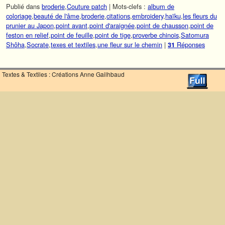
Publié dans
broderie
,
Couture patch
|
Mots-clefs :
album de
coloriage
,
beauté de l'âme
,
broderie
,
citations
,
embroidery
,
haïku
,
les fleurs du
prunier au Japon
,
point avant
,
point d'araignée
,
point de chausson
,
point de
feston en relief
,
point de feuille
,
point de tige
,
proverbe chinois
,
Satomura
Shôha
,
Socrate
,
texes et textiles
,
une fleur sur le chemin
|
Réponses
31
Textes & Textiles : Créations Anne Gailhbaud