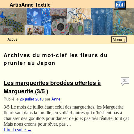
ArtisAnne Textile
Accueil
Menu ↓
Skip to primary content
Aller au contenu secondaire
Archives du mot-clef
les fleurs du
prunier au Japon
Les marguerites brodées offertes à
31
Marguerite (3/5 )
Publié le
26 juillet 2013
par
Anne
3/5 Le mois de juillet étant celui des marguerites, les Marguerite
fleurissant dans la famille, en voilà d’autres qui n’hésitent pas à
chausser des godillots pour danser de joie; pas très réaliste, tout ça!
Mais nous créons pour rêver, pas …
Lire la suite
→